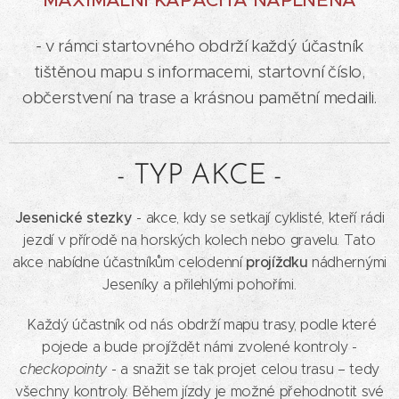
MAXIMÁLNÍ KAPACITA NAPLNĚNA
-
v rámci startovného obdrží každý účastník
tištěnou mapu s informacemi, startovní číslo,
občerstvení na trase a krásnou pamětní medaili.
- TYP AKCE -
Jesenické stezky
- akce, kdy se setkají cyklisté, kteří rádi
jezdí v přírodě na horských kolech nebo gravelu. Tato
projížďku
akce nabídne účastníkům celodenní
nádhernými
Jeseníky a přilehlými pohořími.
Každý účastník od nás obdrží mapu trasy, podle které
pojede a bude projíždět námi zvolené kontroly -
checkopointy
- a snažit se tak projet celou trasu – tedy
všechny kontroly. Během jízdy je možné přehodnotit své