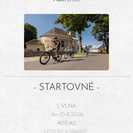
- STARTOVNÉ -
1. VLNA
do 30.4.2026
400 Kč
(700 Kč s trikem)