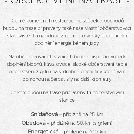
- OBČERSTVENÍ NA TRASE -
Kromě komerčních restaurací, hospůdek a obchodů
budou na trase připraveny také naše vlastní občerstvovací
stanoviště. Ta nabídnou zázemí pro krátký odpočinek i
doplnění energie během jízdy.
Na občerstvovacích stanicích bude k dispozici voda k
doplnění bidonů, káva, ovoce, sladké občerstvení, teplé
občerstvení z grilu i další drobné pochutiny, které vám
pomohou načerpat síly na další kilometry.
Celkem budou na trase připraveny tři občerstvovací
stanice
Snídaňová
– přibližně na 25. km
Obědová
– přibližně na 50. km (s grilem)
Energetická
– přibližně na 100. km