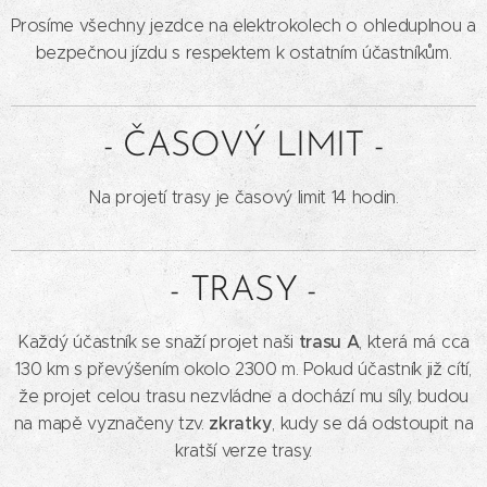
Prosíme všechny jezdce na elektrokolech o ohleduplnou a
bezpečnou jízdu s respektem k ostatním účastníkům.
- ČASOVÝ LIMIT -
Na projetí trasy je časový limit 14 hodin.
- TRASY -
trasu A
Každý účastník se snaží projet naši
, která má cca
130 km s převýšením okolo 2300 m. Pokud účastník již cítí,
že projet celou trasu nezvládne a dochází mu síly, budou
zkratky
na mapě vyznačeny tzv.
, kudy se dá odstoupit na
kratší verze trasy.