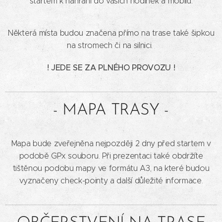
startem k nahrání do vašich hodinek a mobilů.
Některá místa budou značena přímo na trase také šipkou
na stromech či na silnici.
! JEDE SE ZA PLNÉHO PROVOZU !
- MAPA TRASY -
Mapa bude zveřejněna nejpozději 2 dny před startem v
podobě GPx souboru. Při prezentaci také obdržíte
tištěnou podobu mapy ve formátu A3, na které budou
vyznačeny check-pointy a další důležité informace.