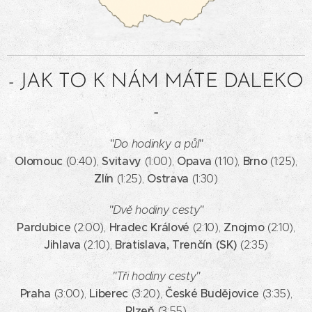
- JAK TO K NÁM MÁTE DALEKO
-
"Do hodinky a půl"
Olomouc
Svitavy
Opava
Brno
(0:40),
(1:00),
(1:10),
(1:25),
Zlín
Ostrava
(1:25),
(1:30)
"Dvě hodiny cesty"
Pardubice
Hradec Králové
Znojmo
(2:00),
(2:10),
(2:10),
Jihlava
Bratislava, Trenčín (SK)
(2:10),
(2:35)
"Tři hodiny cesty"
Praha
Liberec
České Budějovice
(3:00),
(3:20),
(3:35),
Plzeň
(3:55)