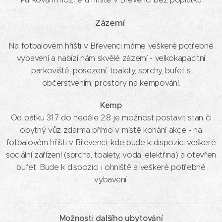
Zázemí
Na fotbalovém hřišti v Břevenci máme veškeré potřebné
vybavení a nabízí nám skvělé zázemí - velkokapacitní
parkoviště, posezení, toalety, sprchy, bufet s
občerstvením, prostory na kempování.
Kemp
Od pátku 31.7 do neděle 2.8 je možnost postavit stan či
obytný vůz zdarma přímo v místě konání akce - na
fotbalovém hřišti v Břevenci, kde bude k dispozici veškeré
sociální zařízení (sprcha, toalety, voda, elektřina) a otevřen
bufet. Bude k dispozici i ohniště a veškeré potřebné
vybavení.
Možnosti dalšího ubytování