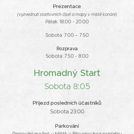
Prezentace
(vyzvednutí startovních čísel a mapy v místě konání)
Pátek: 18:00 - 20:00
Sobota: 7:00 – 7:50
Rozprava
Sobota: 7:50 - 8:00
Hromadný Start
Sobota 8:05
Příjezd posledních účastníků
Sobota 23:00
Parkování
Parkování možné u hřiště v Břevenci bez poplatku